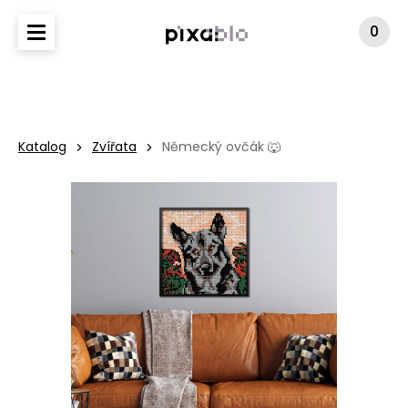
0
KATALOG
NA MÍRU
FAQ
Katalog
Zvířata
Německý ovčák 🐺
GALERIE
KOŠÍK