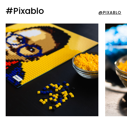
#Pixablo
@PIXABLO