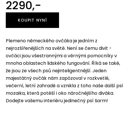
2290,-
KOUPIT NYNÍ
Plemeno německého ovčáka je jedním z
nejrozšířenějších na světě. Není se čemu divit -
ovčáci jsou všestrannými a věrnými pomocníky v
mnoha oblastech lidského fungování. Říká se také,
že jsou ze všech psů nejinteligentnější. Jeden
majestátný ovčák nám zapózoval v rozkvetlé,
večerní, letní zahradě a vznikla z toho naše další psí
mozaika, která potěší i oko náročnějšího diváka.
Dodejte vašemu interiéru jedinečný psí šarm!