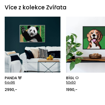
Více z kolekce Zvířata
PANDA 🐼
BÍGL 🐶
64x96
50x50
2990,-
1990,-