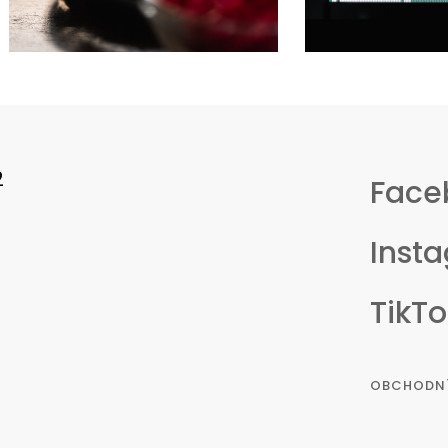
2
Face
Inst
TikTo
OBCHODN