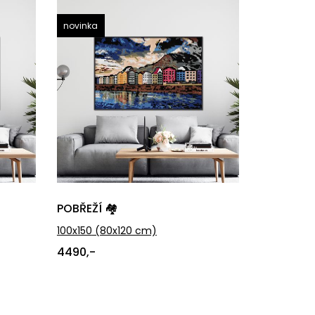
novinka
POBŘEŽÍ 🏘️
100x150
(80x120 cm)
4490,-