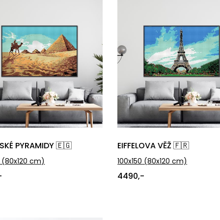
SKÉ PYRAMIDY 🇪🇬
EIFFELOVA VĚŽ 🇫🇷
(80x120 cm)
100x150
(80x120 cm)
-
4490,-