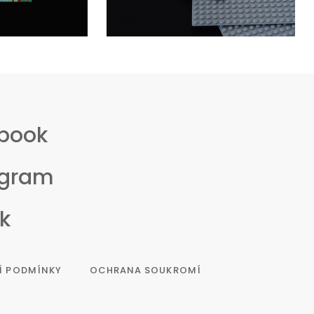
book
agram
k
Í PODMÍNKY
OCHRANA SOUKROMÍ