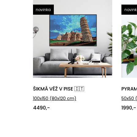
novinka
novin
ŠIKMÁ VĚŽ V PISE 🇮🇹
PYRAM
100x150
(80x120 cm)
50x50
(
4490,-
1990,-